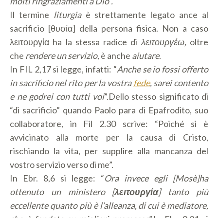
molti ringraziamenti a Dio”.
Il termine
liturgia
è strettamente legato ance al
sacrificio [θυσία] della persona fisica. Non a caso
λειτουργία ha la stessa radice di
λειτουργέω,
oltre
che
rendere un servizio
, è anche
aiutare
.
In FIL 2,17 si legge, infatti: “
Anche se io fossi offerto
in sacrificio nel rito per la vostra
fede
, sarei contento
e ne godrei con tutti voi
”.Dello stesso significato di
“di sacrificio” quando Paolo para di Epafrodito, suo
collaboratore, in Fil 2.30 scrive: “Poiché si è
avvicinato alla morte per la causa di Cristo,
rischiando la vita, per supplire alla mancanza del
vostro servizio verso di me”.
In Ebr. 8,6 si legge: “
Ora invece egli [Mosè]ha
ottenuto un ministero [
λειτουργία
] tanto più
eccellente quanto più è l’alleanza, di cui è mediatore,