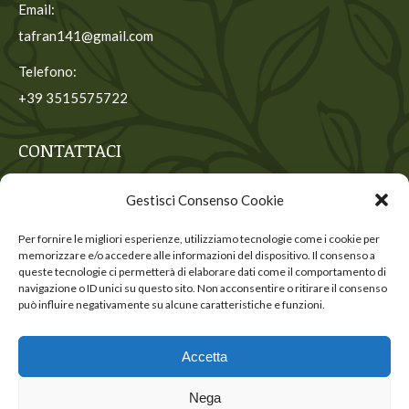
Email:
tafran141@gmail.com
Telefono:
+39 3515575722
CONTATTACI
Contattaci per ricevere maggiori informazioni
Gestisci Consenso Cookie
Nome *
Per fornire le migliori esperienze, utilizziamo tecnologie come i cookie per
memorizzare e/o accedere alle informazioni del dispositivo. Il consenso a
E-mail *
queste tecnologie ci permetterà di elaborare dati come il comportamento di
navigazione o ID unici su questo sito. Non acconsentire o ritirare il consenso
può influire negativamente su alcune caratteristiche e funzioni.
INVIA
Accetta
Nega