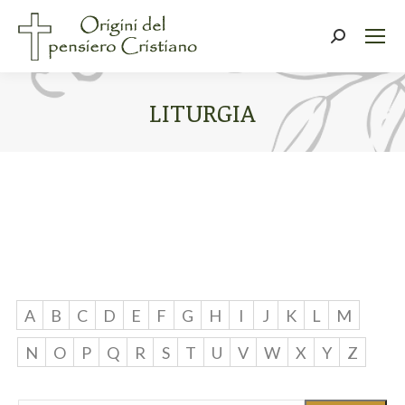
Cerca:
LITURGIA
Tu sei qui:
A
B
C
D
E
F
G
H
I
J
K
L
M
N
O
P
Q
R
S
T
U
V
W
X
Y
Z