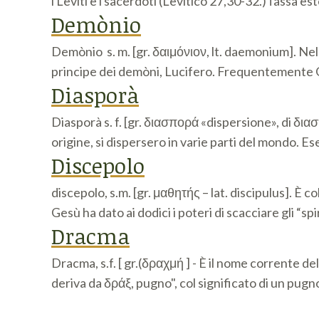
i Leviti e i sacerdoti (Levitico 27,30-32.)Tassa es
Demònio
Demònio s. m. [gr. δαιμόνιον, lt. daemonium]. Nell
principe dei demòni, Lucifero. Frequentemente G
Diasporà
Diasporà s. f. [gr. διασπορά «dispersione», di δια
origine, si dispersero in varie parti del mondo. Es
Discepolo
discepolo, s.m. [gr. μαθητής – lat. discipulus]. È
Gesù ha dato ai dodici i poteri di scacciare gli “sp
Dracma
Dracma, s.f. [ gr.(δραχμή ] - È il nome corrente de
deriva da δράξ, pugno", col significato di un pugn