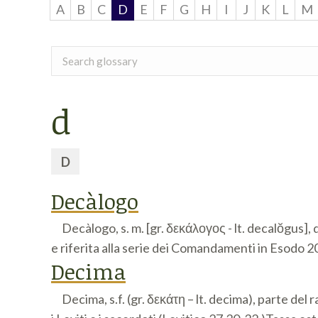
A
B
C
D
E
F
G
H
I
J
K
L
M
Search
glossary
d
D
Decàlogo
Decàlogo, s. m. [gr. δεκάλογος - lt. decalŏgus], 
e riferita alla serie dei Comandamenti in Esodo 
Decima
Decima, s.f. (gr. δεκάτη – lt. decima), parte del 