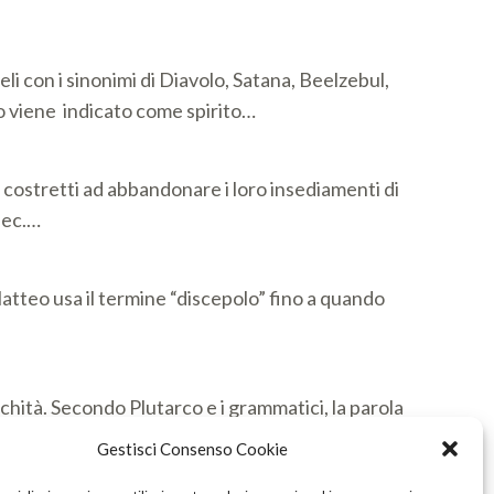
li con i sinonimi di Diavolo, Satana, Beelzebul,
o viene indicato come spirito…
, costretti ad abbandonare i loro insediamenti di
 sec.…
Matteo usa il termine “discepolo” fino a quando
tichità. Secondo Plutarco e i grammatici, la parola
Gestisci Consenso Cookie