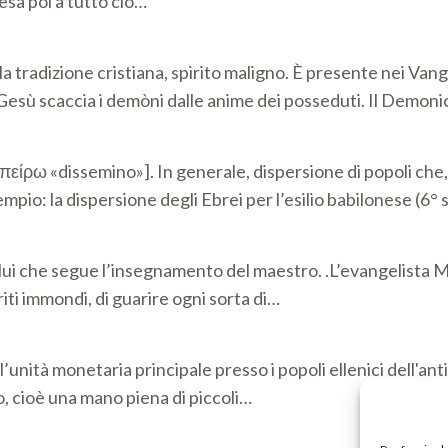
tesa poi a tutto ciò…
a tradizione cristiana, spirito maligno. È presente nei Vange
esù scaccia i demòni dalle anime dei posseduti. Il Demoni
σπείρω «dissemino»]. In generale, dispersione di popoli che
empio: la dispersione degli Ebrei per l’esilio babilonese (6°
 colui che segue l’insegnamento del maestro. .L’evangelista 
iriti immondi, di guarire ogni sorta di…
ll’unità monetaria principale presso i popoli ellenici dell'an
o, cioè una mano piena di piccoli…