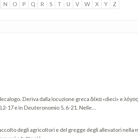
N
O
P
Q
R
S
T
U
V
W
X
Y
Z
decalogo. Deriva dalla locuzione greca δέκα «dieci» e λόγο
20,2-17 e in Deuteronomio 5, 6-21. Nelle…
raccolto degli agricoltori e del gregge degli allevatori nell