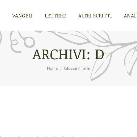
VANGELI
LETTERE
ALTRI SCRITTI
ANALI
VANGELI
LETTERE
ALTRI SCRITTI
ANALI
ARCHIVI:
D
Tu sei qui:
Home
Glossary Term