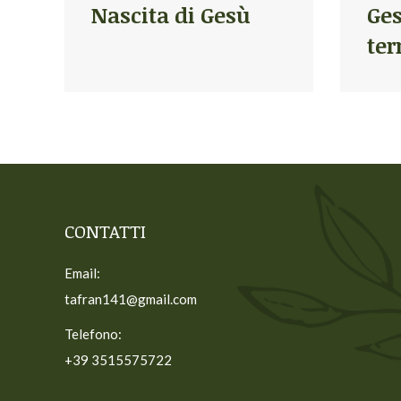
Nascita di Gesù
Ges
ter
CONTATTI
Email:
tafran141@gmail.com
Telefono:
+39 3515575722