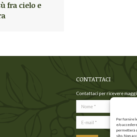
ù fra cielo e
ra
CONTATTACI
Contattaci per ricevere maggi
Nome *
E-mail *
Per fornire 
e/o accedere 
permetterà d
sito. Non ac