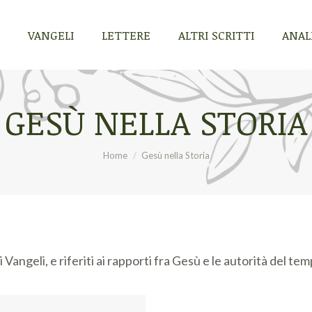
VANGELI
LETTERE
ALTRI SCRITTI
ANALI
VANGELI
LETTERE
ALTRI SCRITTI
ANALI
GESÙ NELLA STORIA
Tu sei qui:
Home
Gesù nella Storia
dei Vangeli, e riferiti ai rapporti fra Gesù e le autorità del t