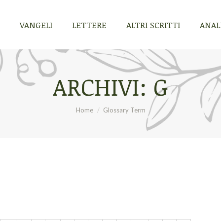
VANGELI
LETTERE
ALTRI SCRITTI
ANALI
VANGELI
LETTERE
ALTRI SCRITTI
ANALI
ARCHIVI:
G
Tu sei qui:
Home
Glossary Term