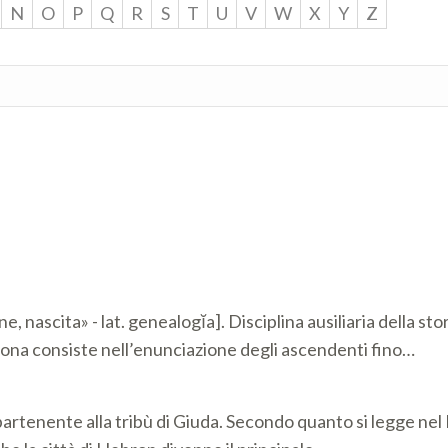
N
O
P
Q
R
S
T
U
V
W
X
Y
Z
 nascita» - lat. genealogĭa]. Disciplina ausiliaria della stor
persona consiste nell’enunciazione degli ascendenti fino…
ppartenente alla tribù di Giuda. Secondo quanto si legge ne