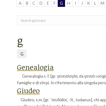
A
B
C
D
E
F
G
H
I
J
K
L
M
Search
glossary
g
G
Genealogia
Genealogia s. f. [gr. γενεαλογία, da γενεά «origine,
famiglie e di stirpi. In riferimento alla singola 
Giudeo
Giudeo, s.m. [gr. ᾿Ιουδαῖος - lt., Iudaeus], chi a