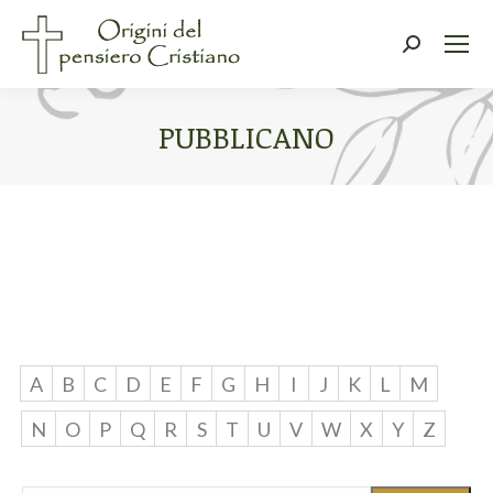
Cerca:
PUBBLICANO
Tu sei qui:
A
B
C
D
E
F
G
H
I
J
K
L
M
N
O
P
Q
R
S
T
U
V
W
X
Y
Z