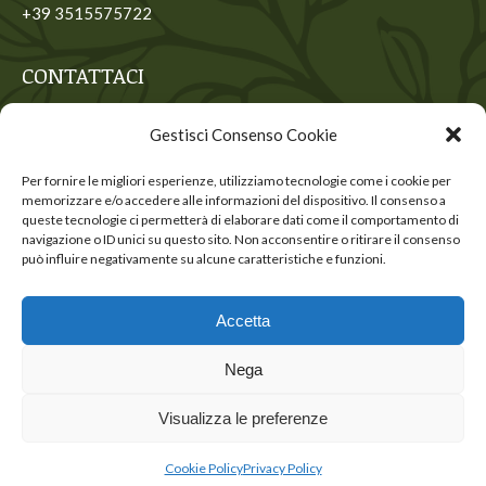
+39 3515575722
CONTATTACI
Contattaci per ricevere maggiori informazioni
Gestisci Consenso Cookie
Nome *
Per fornire le migliori esperienze, utilizziamo tecnologie come i cookie per
memorizzare e/o accedere alle informazioni del dispositivo. Il consenso a
E-mail *
queste tecnologie ci permetterà di elaborare dati come il comportamento di
navigazione o ID unici su questo sito. Non acconsentire o ritirare il consenso
può influire negativamente su alcune caratteristiche e funzioni.
INVIA
Accetta
Nega
Visualizza le preferenze
© Copyright Origini del pensiero cristiano
Cookie Policy
Privacy Policy
Cookie Policy |
Privacy Policy
|
Web Designer