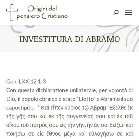
Cerca:
INVESTITURA DI ABRAMO
Tu sei qui:
Gen. LXX 12.1-3
Con questa dichiarazione unilaterale, per volontà di
Dio, il popolo ebraico è stato “Eletto” e Abramo il suo
capostipite. ” Καὶ εἶπεν κύριος τῷ Αβραμ Ἔξελθε ἐκ
τῆς γῆς σου καὶ ἐκ τῆς συγγενείας σου καὶ ἐκ τοῦ
οἴκου τοῦ πατρός σου εἰς τὴν γῆν, ἣν ἄν σοι δείξω· καὶ
ποιήσω σε εἰς ἔθνος μέγα καὶ εὐλογήσω σε καὶ