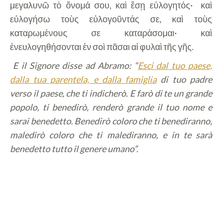
μεγαλυνῶ τὸ ὄνομά σου, καὶ ἔσῃ εὐλογητός·
καὶ
εὐλογήσω τοὺς εὐλογοῦντάς σε, καὶ τοὺς
καταρωμένους σε καταράσομαι· καὶ
ἐνευλογηθήσονται ἐν σοὶ πᾶσαι αἱ φυλαὶ τῆς γῆς.
E il Signore disse ad Abramo: “
Esci dal tuo paese,
dalla tua parentela, e dalla famiglia
di tuo padre
verso il paese, che ti indicherò. E farò di te un grande
popolo, ti benedirò, renderò grande il tuo nome e
sarai benedetto. Benedirò coloro che ti benediranno,
maledirò coloro che ti malediranno, e in te sarà
benedetto tutto il genere umano”.