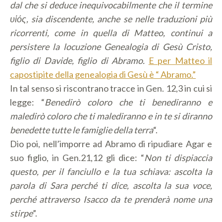
dal che si deduce inequivocabilmente che il termine
υἱός,
sia
discendente,
anche se nelle traduzioni più
ricorrenti, come in quella di Matteo, continui a
persistere la locuzione G
enealogia di Gesù Cristo,
figlio di Davide, figlio di Abramo.
E per Matteo il
capostipite della genealogia di Gesù è “ Abramo.”
In tal senso si riscontrano tracce in Gen. 12,3 in cui si
legge: “
Benedirò coloro che ti benediranno e
maledirò coloro che ti malediranno
e in te si diranno
benedette tutte le famiglie della terra
“.
Dio poi, nell’imporre ad Abramo di ripudiare Agar e
suo figlio, in Gen.21,12 gli dice: “
Non ti dispiaccia
questo, per il fanciullo e la tua schiava: ascolta la
parola di Sara perché ti dice, ascolta la sua voce,
perché attraverso Isacco da te prenderà nome una
stirpe
”.