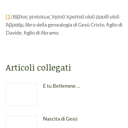
[1]
Βίβλος γενέσεως Ἰησοῦ Χριστοῦ υἱοῦ Δαυὶδ υἱοῦ
Ἀβραάμ, libro della genealogia di Gesù Cristo, figlio di
Davide, figlio di Abramo.
Articoli collegati
E tu Betlemme …
Nascita di Gesù