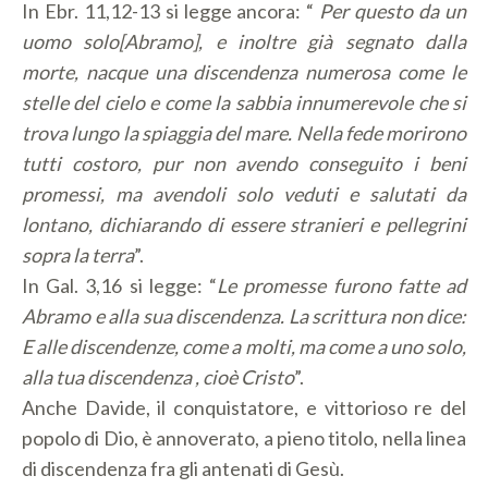
In Ebr. 11,12-13 si legge ancora: “
Per questo da un
uomo solo[Abramo], e inoltre già segnato dalla
morte, nacque una discendenza numerosa come le
stelle del cielo e come la sabbia innumerevole che si
trova lungo la spiaggia del mare. Nella fede morirono
tutti costoro, pur non avendo conseguito i beni
promessi, ma avendoli solo veduti e salutati da
lontano, dichiarando di essere stranieri e pellegrini
sopra la terra
”.
In Gal. 3,16 si legge: “
Le promesse furono fatte ad
Abramo e alla sua discendenza. La scrittura non dice:
E alle discendenze, come a molti, ma come a uno solo,
alla tua discendenza , cioè Cristo
”.
Anche Davide, il conquistatore, e vittorioso re del
popolo di Dio, è annoverato, a pieno titolo, nella linea
di discendenza fra gli antenati di Gesù.