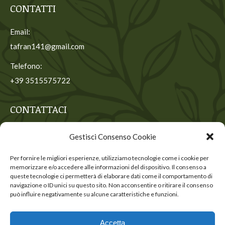
CONTATTI
Email:
tafran141@gmail.com
Telefono:
+39 3515575722
CONTATTACI
Contattaci per ricevere maggiori informazioni
Gestisci Consenso Cookie
Nome *
Per fornire le migliori esperienze, utilizziamo tecnologie come i cookie per
memorizzare e/o accedere alle informazioni del dispositivo. Il consenso a
E-mail *
queste tecnologie ci permetterà di elaborare dati come il comportamento di
navigazione o ID unici su questo sito. Non acconsentire o ritirare il consenso
può influire negativamente su alcune caratteristiche e funzioni.
INVIA
Accetta