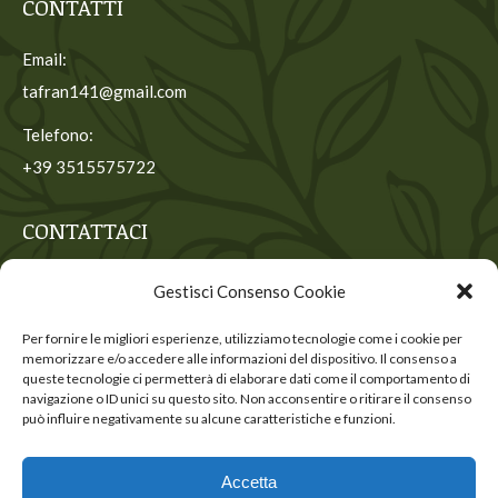
CONTATTI
Email:
tafran141@gmail.com
Telefono:
+39 3515575722
CONTATTACI
Contattaci per ricevere maggiori informazioni
Gestisci Consenso Cookie
Nome *
Per fornire le migliori esperienze, utilizziamo tecnologie come i cookie per
memorizzare e/o accedere alle informazioni del dispositivo. Il consenso a
E-mail *
queste tecnologie ci permetterà di elaborare dati come il comportamento di
navigazione o ID unici su questo sito. Non acconsentire o ritirare il consenso
può influire negativamente su alcune caratteristiche e funzioni.
INVIA
Accetta