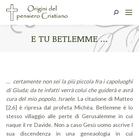
Cerca:
E TU BETLEMME …
Tu sei qui:
…
certamente non sei la più piccola fra i capoluoghi
di Giuda; da te infatti verrà colui che guiderà e avrà
cura del mio popolo, Israele
. La citazione di Matteo
[2,6] è ripresa dal profeta Michèa. Betlemme è lo
stesso villaggio alle perte di Gerusalemme in cui
naque il re Davide. Non a caso Gesù uomo ascrive l
sua discendenza in una geneaologia in cui