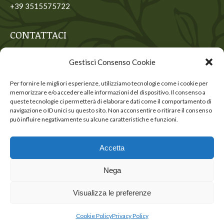
+39 3515575722
CONTATTACI
Contattaci per ricevere maggiori informazioni
Gestisci Consenso Cookie
Nome *
Per fornire le migliori esperienze, utilizziamo tecnologie come i cookie per
memorizzare e/o accedere alle informazioni del dispositivo. Il consenso a
E-mail *
queste tecnologie ci permetterà di elaborare dati come il comportamento di
navigazione o ID unici su questo sito. Non acconsentire o ritirare il consenso
può influire negativamente su alcune caratteristiche e funzioni.
INVIA
Accetta
Nega
Visualizza le preferenze
© Copyright Origini del pensiero cristiano
Cookie Policy
Privacy Policy
Cookie Policy |
Privacy Policy
|
Web Designer