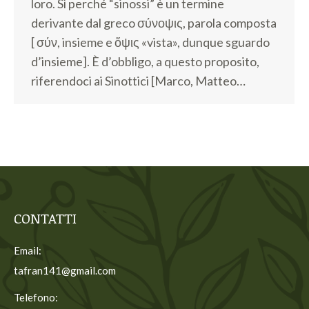
loro. Sì perché “sinossi” è un termine
derivante dal greco σύνοψις, parola composta
[ σύν, insieme e ὄψις «vista», dunque sguardo
d’insieme]. È d’obbligo, a questo proposito,
riferendoci ai Sinottici [Marco, Matteo…
CONTATTI
Email:
tafran141@gmail.com
Telefono: