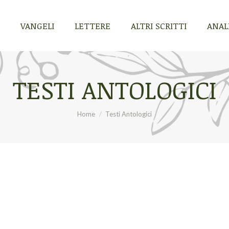
VANGELI
LETTERE
ALTRI SCRITTI
ANALI
VANGELI
LETTERE
ALTRI SCRITTI
ANALI
TESTI ANTOLOGICI
Tu sei qui:
Home
Testi Antologici