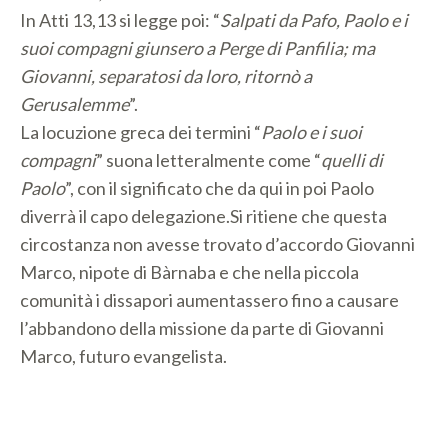
In Atti 13,13 si legge poi: “
Salpati da Pafo, Paolo e i
suoi compagni giunsero a Perge di Panfilia; ma
Giovanni, separatosi da loro, ritornò a
Gerusalemme
”.
La locuzione greca dei termini “
Paolo
e i suoi
compagni
” suona letteralmente come “
quelli di
Paolo
”, con il significato che da qui in poi Paolo
diverrà il capo delegazione.Si ritiene che questa
circostanza non avesse trovato d’accordo Giovanni
Marco, nipote di Bàrnaba e che nella piccola
comunità i dissapori aumentassero fino a causare
l’abbandono della missione da parte di Giovanni
Marco, futuro evangelista.