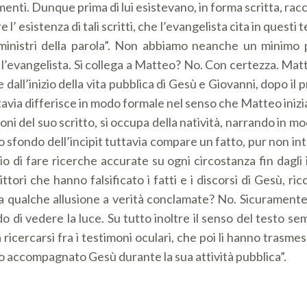
ti. Dunque prima di lui esistevano, in forma scritta, racco
’ esistenza di tali scritti, che l’evangelista cita in questi
 ministri della parola”. Non abbiamo neanche un minimo 
e l’evangelista. Si collega a Matteo? No. Con certezza. Matt
dall’inizio della vita pubblica di Gesù e Giovanni, dopo i
uttavia differisce in modo formale nel senso che Matteo inizi
 del suo scritto, si occupa della natività, narrando in mod
o sfondo dell’incipit tuttavia compare un fatto, pur non i
io di fare ricerche accurate su ogni circostanza fin dagli 
rittori che hanno falsificato i fatti e i discorsi di Gesù, r
e a qualche allusione a verità conclamate? No. Sicuramente
o di vedere la luce. Su tutto inoltre il senso del testo 
cercarsi fra i testimoni oculari, che poi li hanno trasmessi
anno accompagnato Gesù durante la sua attività pubblica”.