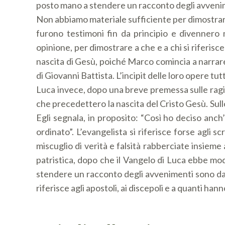
posto mano a stendere un racconto degli avvenimen
Non abbiamo materiale sufficiente per dimostrare l
furono testimoni fin da principio e divennero
opinione, per dimostrare a che e a chi si riferisc
nascita di Gesù, poiché Marco comincia a narrare 
di Giovanni Battista. L’incipit delle loro opere t
Luca invece, dopo una breve premessa sulle ragioni
che precedettero la nascita del Cristo Gesù. Sull
Egli segnala, in proposito: “Così ho deciso anch’
ordinato”. L’evangelista si riferisce forse agli sc
miscuglio di verità e falsità rabberciate insiem
patristica, dopo che il Vangelo di Luca ebbe mod
stendere un racconto degli avvenimenti sono da ri
riferisce agli apostoli, ai discepoli e a quanti h