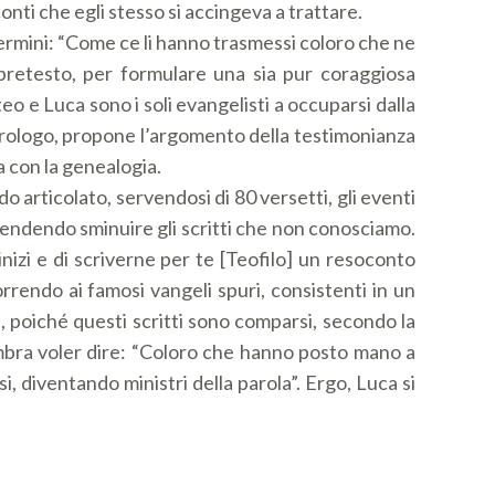
nti che egli stesso si accingeva a trattare.
 termini: “Come ce li hanno trasmessi coloro che ne
pretesto, per formulare una sia pur coraggiosa
eo e Luca sono i soli evangelisti a occuparsi dalla
l prologo, propone l’argomento della testimonianza
a con la genealogia.
o articolato, servendosi di 80 versetti, gli eventi
ntendendo sminuire gli scritti che non conosciamo.
inizi e di scriverne per te [Teofilo] un resoconto
icorrendo ai famosi vangeli spuri, consistenti in un
, poiché questi scritti sono comparsi, secondo la
sembra voler dire: “Coloro che hanno posto mano a
, diventando ministri della parola”. Ergo, Luca si