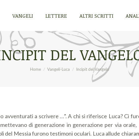
VANGELI
LETTERE
ALTRI SCRITTI
ANALI
VANGELI
LETTERE
ALTRI SCRITTI
ANALI
INCIPIT DEL VANGEL
Tu sei qui:
Home
Vangeli-Luca
Incipit del Vangelo
ono avventurati a scrivere …”. A chi si riferisce Luca? Ci fur
smettevano di generazione in generazione per via orale, 
poli del Messia furono testimoni oculari. Luca allude chiar